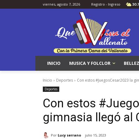
viernes, agosto 7, 2026
Registro - Ingreso
30.
INICIO
MUSICA Y FOLCLOR
BELLEZ
Inicio
Deportes
Con estos #JuegosCesar2023 la gim
Deportes
Con estos #Juego
gimnasia llegó al
Por
Lucy serrano
julio 15, 2023