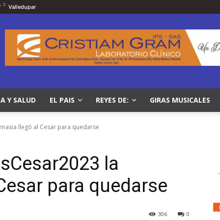
C
7
Valledupar
A Y SALUD
EL PAIS
REYES DE:
GIRAS MUSICALES
nasia llegó al Cesar para quedarse
sCesar2023 la
 Cesar para quedarse
306
0