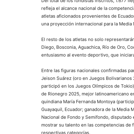
Del total de los fondistas inscritos, 1.677 l
refleja el alcance nacional de la competenci
atletas aficionados provenientes de Ecuado
una proyección internacional para la Media
El resto de los atletas no solo representará
Diego, Bosconia, Aguachica, Río de Oro, Co
entusiasmo al evento deportivo, que iniciará
Entre las figuras nacionales confirmadas pa
Jeison Suárez (oro en Juegos Bolivarianos
participó en los Juegos Olímpicos de Tokio
de Rionegro 2025, mejor latinoamericano e
quindiana María Fernanda Montoya (partici
Guayaquil, Ecuador; ganadora de la Media M
Nacional de Fondo y Semifondo, disputado 
mostrar su talento en las competencias de fo
respectivas categorías.