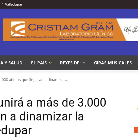
C
Valledupar
A Y SALUD
EL PAIS
REYES DE:
GIRAS MUSICALES
000 atletas que llegarán a dinamizar...
nirá a más de 3.000
án a dinamizar la
edupar