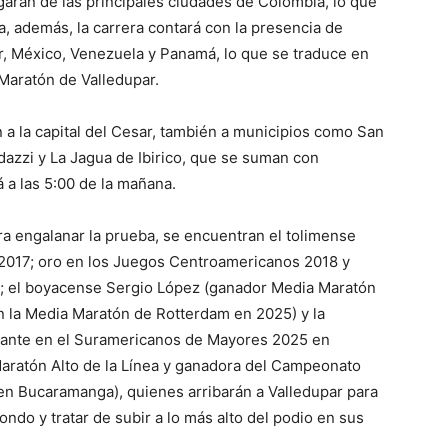
legarán de las principales ciudades de Colombia, lo que
a, además, la carrera contará con la presencia de
r, México, Venezuela y Panamá, lo que se traduce en
 Maratón de Valledupar.
n a la capital del Cesar, también a municipios como San
dazzi y La Jagua de Ibirico, que se suman con
 a las 5:00 de la mañana.
ra engalanar la prueba, se encuentran el tolimense
 2017; oro en los Juegos Centroamericanos 2018 y
); el boyacense Sergio López (ganador Media Maratón
n la Media Maratón de Rotterdam en 2025) y la
pante en el Suramericanos de Mayores 2025 en
aratón Alto de la Línea y ganadora del Campeonato
en Bucaramanga), quienes arribarán a Valledupar para
ndo y tratar de subir a lo más alto del podio en sus