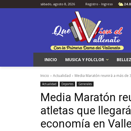
sábado, agosto 8, 2026
Registro - Ingreso
24.8
INICIO
MUSICA Y FOLCLOR
BELLEZ
Inicio
Actualidad
Media Maratón reunirá a más de 3.
Actualidad
Deportes
Generales
Media Maratón reu
atletas que llegar
economía en Vall