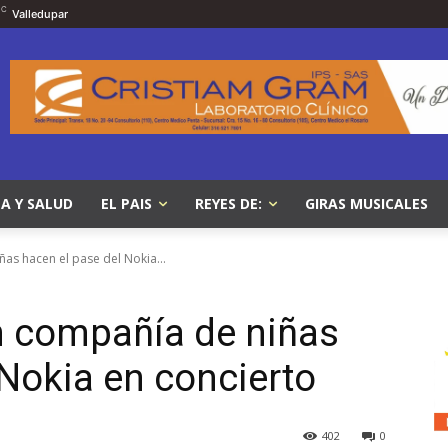
C
Valledupar
A Y SALUD
EL PAIS
REYES DE:
GIRAS MUSICALES
ñas hacen el pase del Nokia...
en compañía de niñas
 Nokia en concierto
402
0