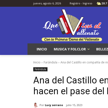
jueves, agosto 6, 2026
Registro - Ingreso
28.7
INICIO
MUSICA Y FOLCLOR
BELLEZ
Inicio
Farándula
Ana del Castillo en compañía de ni
Farándula
Ana del Castillo 
hacen el pase del
Por
Lucy serrano
julio 15, 2023