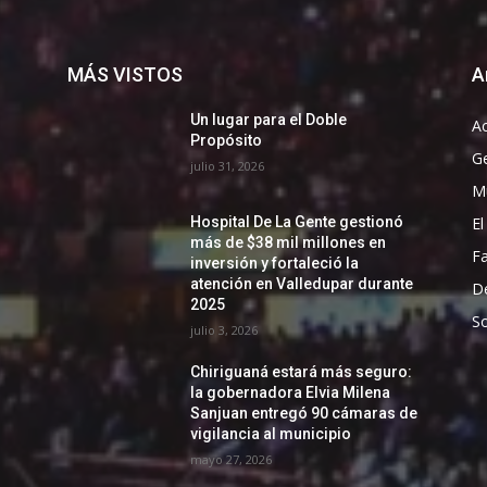
MÁS VISTOS
A
Un lugar para el Doble
Ac
Propósito
G
julio 31, 2026
Mu
El
Hospital De La Gente gestionó
más de $38 mil millones en
F
inversión y fortaleció la
atención en Valledupar durante
D
2025
So
julio 3, 2026
Chiriguaná estará más seguro:
la gobernadora Elvia Milena
Sanjuan entregó 90 cámaras de
vigilancia al municipio
mayo 27, 2026