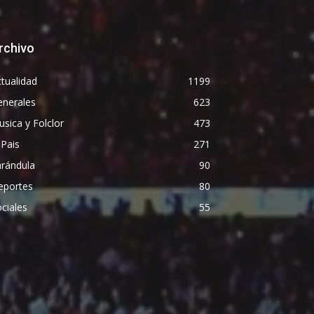
rchivo
tualidad
1199
enerales
623
sica y Folclor
473
 Pais
271
arándula
90
eportes
80
ciales
55