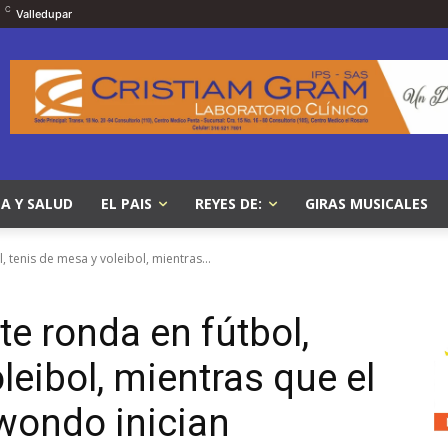
C
Valledupar
A Y SALUD
EL PAIS
REYES DE:
GIRAS MUSICALES
 tenis de mesa y voleibol, mientras...
e ronda en fútbol,
leibol, mientras que el
wondo inician