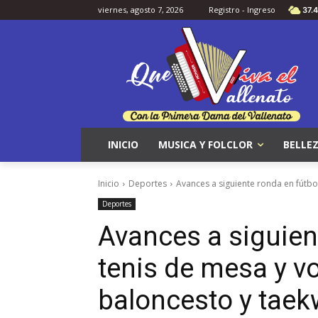
viernes, agosto 7, 2026
Registro - Ingreso
37.4
INICIO
MUSICA Y FOLCLOR
BELLEZ
Inicio
Deportes
Avances a siguiente ronda en fútbol,
Deportes
Avances a siguient
tenis de mesa y vo
baloncesto y taek