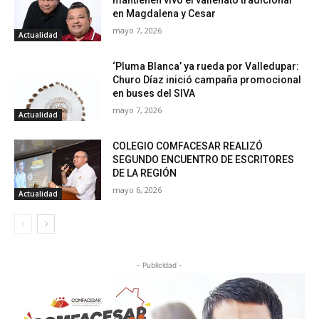
mantienen vivo el vallenato tradicional
en Magdalena y Cesar
mayo 7, 2026
Actualidad
‘Pluma Blanca’ ya rueda por Valledupar:
Churo Díaz inició campaña promocional
en buses del SIVA
mayo 7, 2026
Actualidad
COLEGIO COMFACESAR REALIZÓ
SEGUNDO ENCUENTRO DE ESCRITORES
DE LA REGIÓN
mayo 6, 2026
Actualidad
- Publicidad -