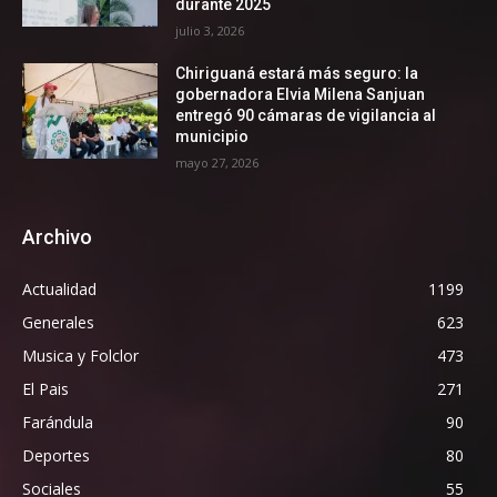
durante 2025
julio 3, 2026
Chiriguaná estará más seguro: la
gobernadora Elvia Milena Sanjuan
entregó 90 cámaras de vigilancia al
municipio
mayo 27, 2026
Archivo
Actualidad
1199
Generales
623
Musica y Folclor
473
El Pais
271
Farándula
90
Deportes
80
Sociales
55