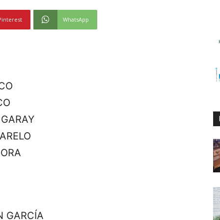
Pinterest
WhatsApp
ZCO
CO
 GARAY
FARELO
MORA
N GARCÍA