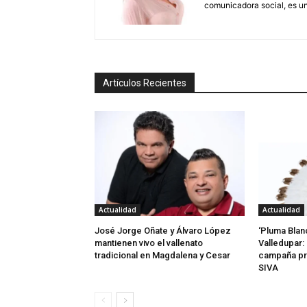
comunicadora social, es un
Artículos Recientes
Actualidad
Actualidad
José Jorge Oñate y Álvaro López
‘Pluma Blan
mantienen vivo el vallenato
Valledupar: 
tradicional en Magdalena y Cesar
campaña pr
SIVA