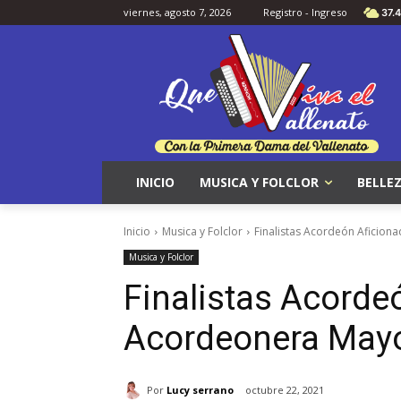
viernes, agosto 7, 2026
Registro - Ingreso
37.4
INICIO
MUSICA Y FOLCLOR
BELLEZ
Inicio
Musica y Folclor
Finalistas Acordeón Aficio
Musica y Folclor
Finalistas Acorde
Acordeonera May
Por
Lucy serrano
octubre 22, 2021