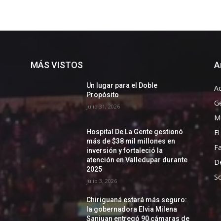
MÁS VISTOS
A
Un lugar para el Doble
Ac
Propósito
G
julio 31, 2026
Mu
El
Hospital De La Gente gestionó
más de $38 mil millones en
F
inversión y fortaleció la
atención en Valledupar durante
D
2025
So
julio 3, 2026
Chiriguaná estará más seguro:
la gobernadora Elvia Milena
Sanjuan entregó 90 cámaras de