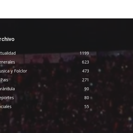
rchivo
tualidad
1199
enerales
623
sica y Folclor
473
 Pais
271
arándula
90
eportes
80
ciales
55