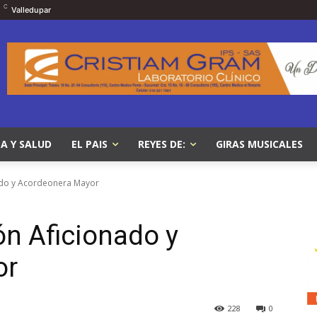
C
Valledupar
A Y SALUD
EL PAIS
REYES DE:
GIRAS MUSICALES
nado y Acordeonera Mayor
ón Aficionado y
or
228
0