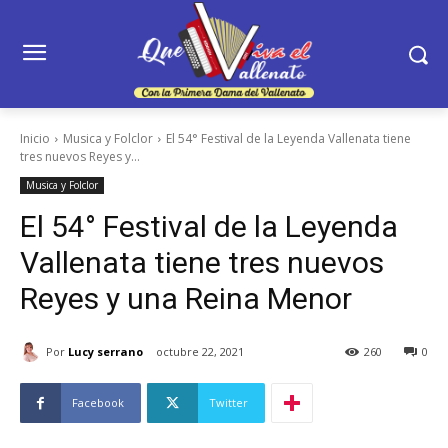
Inicio
Musica y Folclor
El 54° Festival de la Leyenda Vallenata tiene
tres nuevos Reyes y...
Musica y Folclor
El 54° Festival de la Leyenda
Vallenata tiene tres nuevos
Reyes y una Reina Menor
Por
Lucy serrano
octubre 22, 2021
260
0
Facebook
Twitter