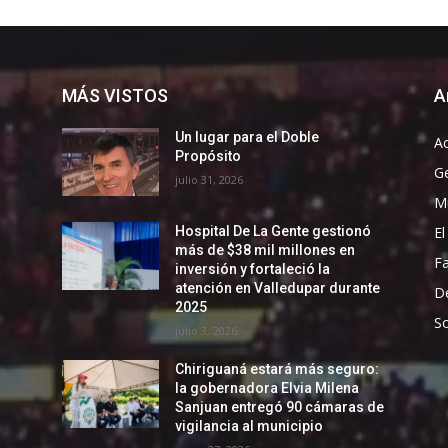
MÁS VISTOS
A
Un lugar para el Doble
Ac
Propósito
G
julio 31, 2026
Mu
El
Hospital De La Gente gestionó
más de $38 mil millones en
F
inversión y fortaleció la
atención en Valledupar durante
D
2025
So
julio 3, 2026
Chiriguaná estará más seguro:
la gobernadora Elvia Milena
Sanjuan entregó 90 cámaras de
vigilancia al municipio