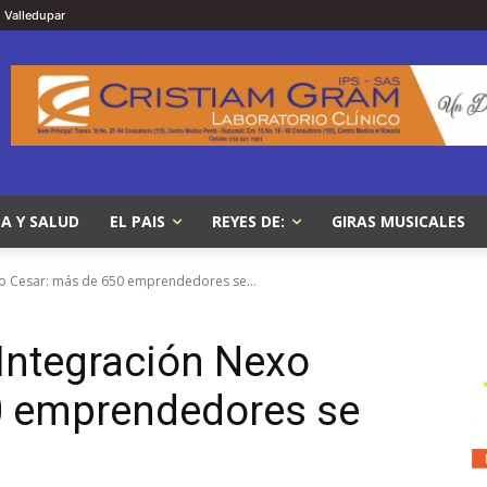
Valledupar
A Y SALUD
EL PAIS
REYES DE:
GIRAS MUSICALES
exo Cesar: más de 650 emprendedores se...
 Integración Nexo
0 emprendedores se