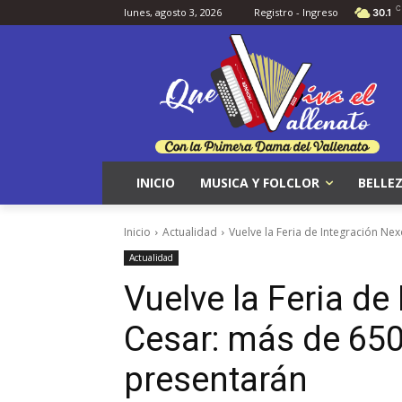
C
lunes, agosto 3, 2026
Registro - Ingreso
30.1
INICIO
MUSICA Y FOLCLOR
BELLEZ
Inicio
Actualidad
Vuelve la Feria de Integración N
Actualidad
Vuelve la Feria de
Cesar: más de 65
presentarán