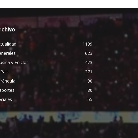
rchivo
tualidad
1199
enerales
623
sica y Folclor
473
 Pais
271
arándula
90
eportes
80
ciales
55