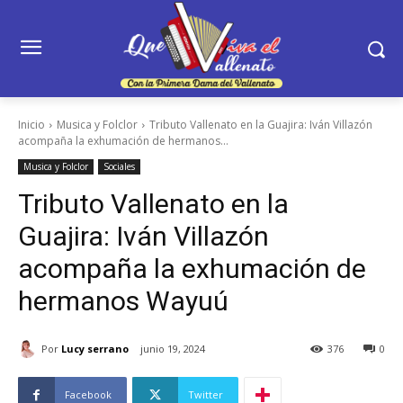
Inicio
Musica y Folclor
Tributo Vallenato en la Guajira: Iván Villazón
acompaña la exhumación de hermanos...
Musica y Folclor
Sociales
Tributo Vallenato en la
Guajira: Iván Villazón
acompaña la exhumación de
hermanos Wayuú
Por
Lucy serrano
junio 19, 2024
376
0
Facebook
Twitter