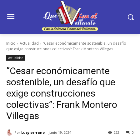
Inicio
Actualidad
“Cesar económicamente sostenible, un desafío
que exige construcciones colectivas”: Frank Montero Villegas
Actualidad
“Cesar económicamente
sostenible, un desafío que
exige construcciones
colectivas”: Frank Montero
Villegas
Por
Lucy serrano
junio 19, 2024
222
0