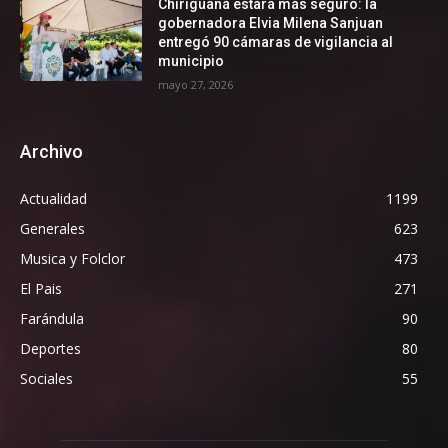
Chiriguaná estará más seguro: la
gobernadora Elvia Milena Sanjuan
entregó 90 cámaras de vigilancia al
municipio
mayo 27, 2026
Archivo
Actualidad
1199
Generales
623
Musica y Folclor
473
El Pais
271
Farándula
90
Deportes
80
Sociales
55