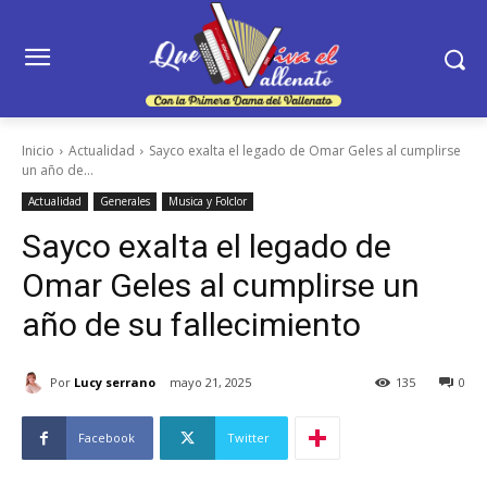
Inicio
Actualidad
Sayco exalta el legado de Omar Geles al cumplirse
un año de...
Actualidad
Generales
Musica y Folclor
Sayco exalta el legado de
Omar Geles al cumplirse un
año de su fallecimiento
Por
Lucy serrano
mayo 21, 2025
135
0
Facebook
Twitter