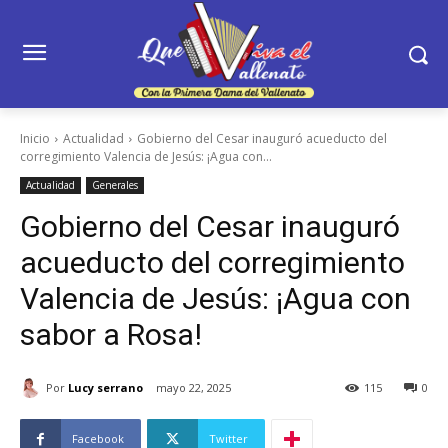
Inicio
Actualidad
Gobierno del Cesar inauguró acueducto del
corregimiento Valencia de Jesús: ¡Agua con...
Actualidad
Generales
Gobierno del Cesar inauguró
acueducto del corregimiento
Valencia de Jesús: ¡Agua con
sabor a Rosa!
Por
Lucy serrano
mayo 22, 2025
115
0
Facebook
Twitter