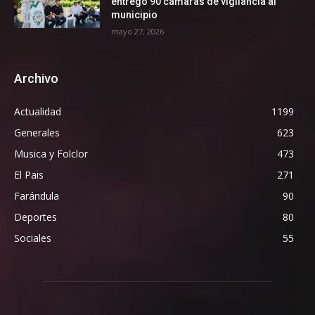
entregó 90 cámaras de vigilancia al
municipio
mayo 27, 2026
Archivo
Actualidad
1199
Generales
623
Musica y Folclor
473
El Pais
271
Farándula
90
Deportes
80
Sociales
55