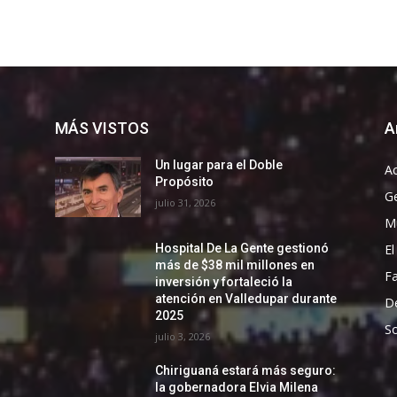
MÁS VISTOS
A
Un lugar para el Doble
Ac
Propósito
G
julio 31, 2026
Mu
El
Hospital De La Gente gestionó
más de $38 mil millones en
F
inversión y fortaleció la
atención en Valledupar durante
D
2025
So
julio 3, 2026
Chiriguaná estará más seguro:
la gobernadora Elvia Milena