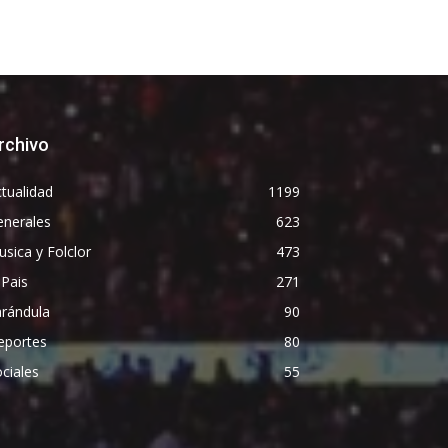
rchivo
tualidad
1199
enerales
623
sica y Folclor
473
 Pais
271
arándula
90
eportes
80
ciales
55