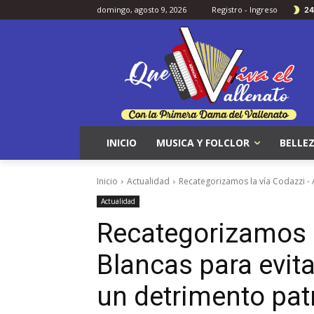
domingo, agosto 9, 2026
Registro - Ingreso
24
INICIO
MUSICA Y FOLCLOR
BELLEZ
Inicio
Actualidad
Recategorizamos la vía Codazzi - 
Actualidad
Recategorizamos 
Blancas para evit
un detrimento pat