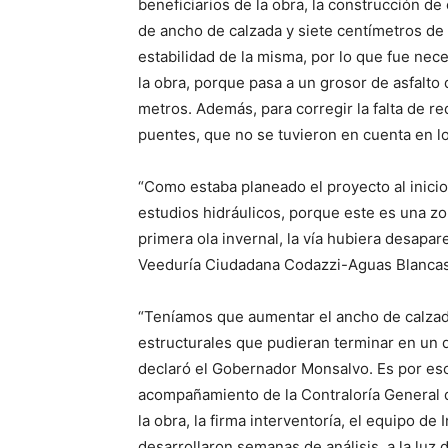
beneficiarios de la obra, la construcción d
de ancho de calzada y siete centímetros de 
estabilidad de la misma, por lo que fue nec
la obra, porque pasa a un grosor de asfalto
metros. Además, para corregir la falta de re
puentes, que no se tuvieron en cuenta en lo
“Como estaba planeado el proyecto al inicio 
estudios hidráulicos, porque este es una zo
primera ola invernal, la vía hubiera desapa
Veeduría Ciudadana Codazzi-Aguas Blancas
“Teníamos que aumentar el ancho de calzada
estructurales que pudieran terminar en un d
declaró el Gobernador Monsalvo. Es por es
acompañamiento de la Contraloría General de
la obra, la firma interventoría, el equipo de
desarrollaron semanas de análisis, a la luz