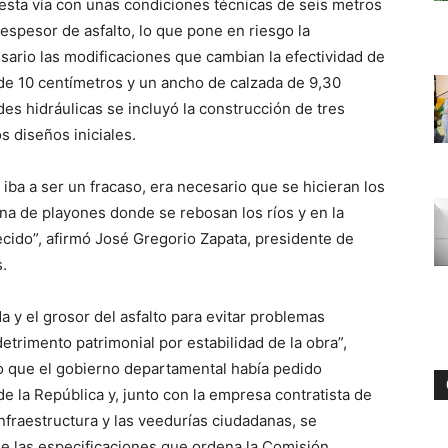
e esta vía con unas condiciones técnicas de seis metros
espesor de asfalto, lo que pone en riesgo la
esario las modificaciones que cambian la efectividad de
 de 10 centímetros y un ancho de calzada de 9,30
des hidráulicas se incluyó la construcción de tres
s diseños iniciales.
iba a ser un fracaso, era necesario que se hicieran los
na de playones donde se rebosan los ríos y en la
recido”, afirmó José Gregorio Zapata, presidente de
.
 y el grosor del asfalto para evitar problemas
etrimento patrimonial por estabilidad de la obra”,
o que el gobierno departamental había pedido
 la República y, junto con la empresa contratista de
 Infraestructura y las veedurías ciudadanas, se
 de las especificaciones que ordena la Comisión