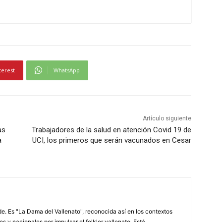
terest
WhatsApp
Artículo siguiente
as
Trabajadores de la salud en atención Covid 19 de
a
UCI, los primeros que serán vacunados en Cesar
. Es "La Dama del Vallenato", reconocida así en los contextos
es y nacionales por impulsar el folklor vallenato. Está