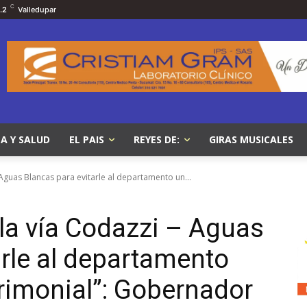
C
.2
Valledupar
A Y SALUD
EL PAIS
REYES DE:
GIRAS MUSICALES
Aguas Blancas para evitarle al departamento un...
la vía Codazzi – Aguas
arle al departamento
rimonial”: Gobernador