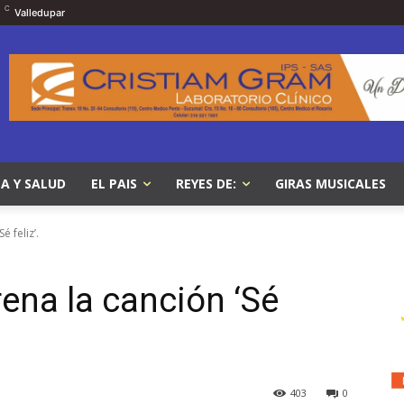
C
Valledupar
A Y SALUD
EL PAIS
REYES DE:
GIRAS MUSICALES
é feliz’.
ena la canción ‘Sé
403
0