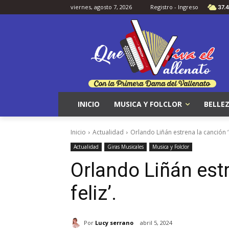
viernes, agosto 7, 2026
Registro - Ingreso
37.4
INICIO
MUSICA Y FOLCLOR
BELLEZ
Inicio
Actualidad
Orlando Liñán estrena la canción ‘S
Actualidad
Giras Musicales
Musica y Folclor
Orlando Liñán estr
feliz’.
Por
Lucy serrano
abril 5, 2024