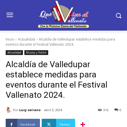
Inicio
Actualidad
Alcaldía de Valledupar establece medidas para
eventos durante el Festival Vallenato 2024.
Actualidad
Musica y Folclor
Alcaldía de Valledupar
establece medidas para
eventos durante el Festival
Vallenato 2024.
Por
Lucy serrano
abril 3, 2024
316
0
Facebook
Twitter