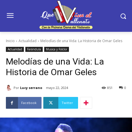
Inicio
Actualidad
Melodías de una Vida: La Historia de Omar Geles
Actualidad
Farándula
Musica y Folclor
Melodías de una Vida: La
Historia de Omar Geles
Por
Lucy serrano
mayo 22, 2024
851
0
Facebook
Twitter