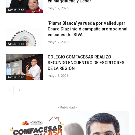
en Magdalena y Cesar
mayo 7, 2026
Actualidad
‘Pluma Blanca’ ya rueda por Valledupar:
Churo Díaz inició campaña promocional
en buses del SIVA
mayo 7, 2026
Actualidad
COLEGIO COMFACESAR REALIZÓ
SEGUNDO ENCUENTRO DE ESCRITORES
DE LA REGIÓN
mayo 6, 2026
Actualidad
- Publicidad -