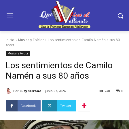
Inicio
Musica y Folclor
Los sentimientos de Camilo Namén a sus 80
años
Musica y Folclor
Los sentimientos de Camilo
Namén a sus 80 años
Por
Lucy serrano
junio 27, 2024
248
0
Facebook
Twitter