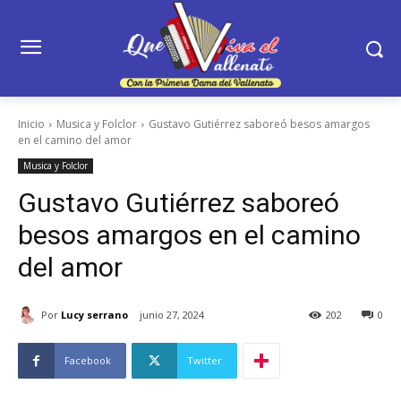
Inicio
Musica y Folclor
Gustavo Gutiérrez saboreó besos amargos
en el camino del amor
Musica y Folclor
Gustavo Gutiérrez saboreó
besos amargos en el camino
del amor
Por
Lucy serrano
junio 27, 2024
202
0
Facebook
Twitter