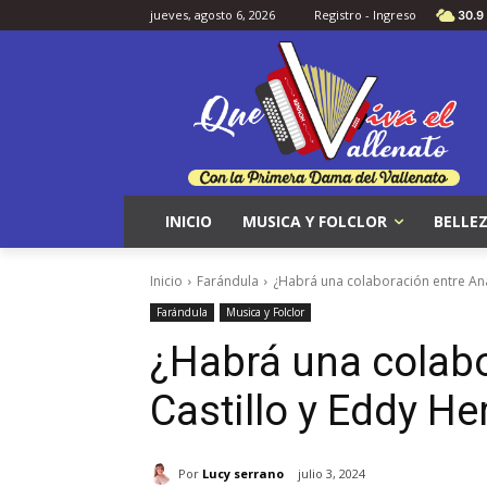
jueves, agosto 6, 2026
Registro - Ingreso
30.9
INICIO
MUSICA Y FOLCLOR
BELLEZ
Inicio
Farándula
¿Habrá una colaboración entre Ana
Farándula
Musica y Folclor
¿Habrá una colabo
Castillo y Eddy He
Por
Lucy serrano
julio 3, 2024