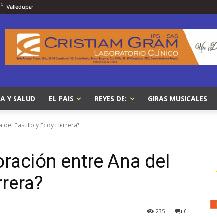
C
Valledupar
A Y SALUD
EL PAIS
REYES DE:
GIRAS MUSICALES
 del Castillo y Eddy Herrera?
ración entre Ana del
rrera?
235
0