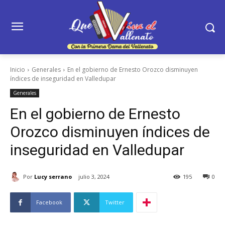
Inicio
Generales
En el gobierno de Ernesto Orozco disminuyen
índices de inseguridad en Valledupar
Generales
En el gobierno de Ernesto
Orozco disminuyen índices de
inseguridad en Valledupar
Por
Lucy serrano
julio 3, 2024
195
0
Facebook
Twitter