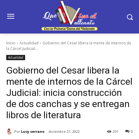
Inicio
Actualidad
Gobierno del Cesar libera la mente de internos de
la Cárcel Judicial:...
Actualidad
Gobierno del Cesar libera la
mente de internos de la Cárcel
Judicial: inicia construcción
de dos canchas y se entregan
libros de literatura
Por
Lucy serrano
diciembre 21, 2022
231
0