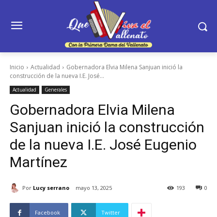
Inicio
Actualidad
Gobernadora Elvia Milena Sanjuan inició la
construcción de la nueva I.E. José...
Actualidad
Generales
Gobernadora Elvia Milena
Sanjuan inició la construcción
de la nueva I.E. José Eugenio
Martínez
Por
Lucy serrano
mayo 13, 2025
193
0
Facebook
Twitter