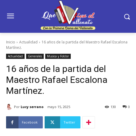
Inicio
Actualidad
16 años de la partida del Maestro Rafael Escalona
Martínez.
Actualidad
Generales
Musica y Folclor
16 años de la partida del
Maestro Rafael Escalona
Martínez.
Por
Lucy serrano
mayo 15, 2025
130
0
Facebook
Twitter