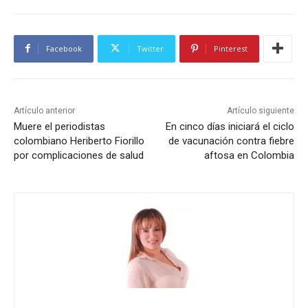
Facebook
Twitter
Pinterest
Artículo anterior
Artículo siguiente
Muere el periodistas
En cinco días iniciará el ciclo
colombiano Heriberto Fiorillo
de vacunación contra fiebre
por complicaciones de salud
aftosa en Colombia