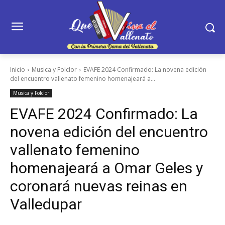
Inicio
Musica y Folclor
EVAFE 2024 Confirmado: La novena edición
del encuentro vallenato femenino homenajeará a...
Musica y Folclor
EVAFE 2024 Confirmado: La
novena edición del encuentro
vallenato femenino
homenajeará a Omar Geles y
coronará nuevas reinas en
Valledupar