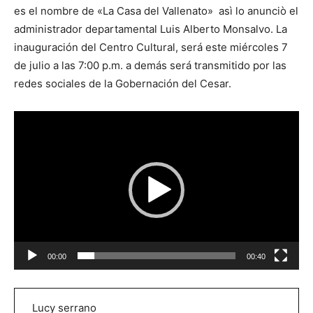
es el nombre de «La Casa del Vallenato» asì lo anunciò el
administrador departamental Luis Alberto Monsalvo. La
inauguración del Centro Cultural, será este miércoles 7
de julio a las 7:00 p.m. a demás será transmitido por las
redes sociales de la Gobernación del Cesar.
R
e
p
r
o
d
u
c
00:00
00:40
t
o
r
Lucy serrano