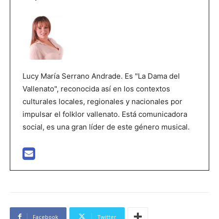
d
e
v
í
d
e
Lucy María Serrano Andrade. Es "La Dama del
o
Vallenato", reconocida así en los contextos
culturales locales, regionales y nacionales por
impulsar el folklor vallenato. Está comunicadora
social, es una gran líder de este género musical.
Facebook
Twitter