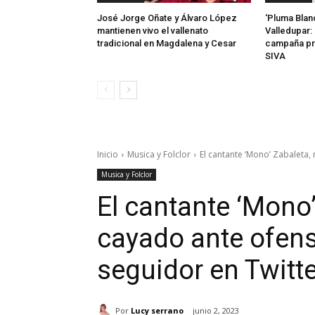
José Jorge Oñate y Álvaro López
‘Pluma Blan
mantienen vivo el vallenato
Valledupar: 
tradicional en Magdalena y Cesar
campaña pr
SIVA