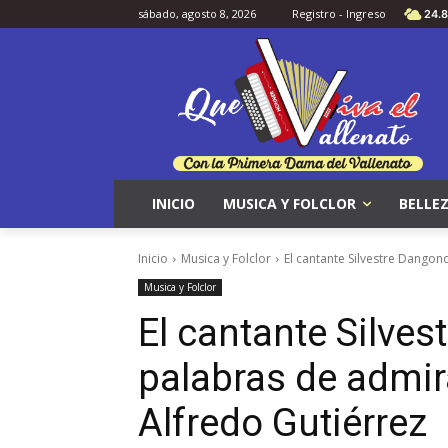
sábado, agosto 8, 2026
Registro - Ingreso
24.8
INICIO
MUSICA Y FOLCLOR
BELLEZ
Inicio
Musica y Folclor
El cantante Silvestre Dangon
Musica y Folclor
El cantante Silve
palabras de admir
Alfredo Gutiérrez