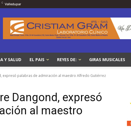
C
Valledupar
A Y SALUD
EL PAIS
REYES DE:
GIRAS MUSICALES
d, expresó palabras de admiración al maestro Alfredo Gutiérrez
stre Dangond, expresó
ación al maestro