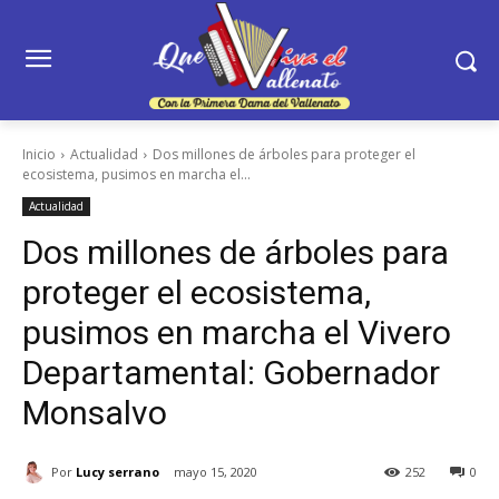
Inicio
Actualidad
Dos millones de árboles para proteger el
ecosistema, pusimos en marcha el...
Actualidad
Dos millones de árboles para
proteger el ecosistema,
pusimos en marcha el Vivero
Departamental: Gobernador
Monsalvo
Por
Lucy serrano
mayo 15, 2020
252
0