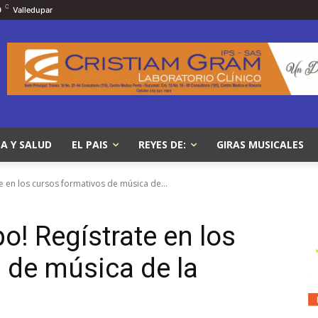
C
9
Valledupar
A Y SALUD
EL PAIS
REYES DE:
GIRAS MUSICALES
e en los cursos formativos de música de...
o! Regístrate en los
 de música de la