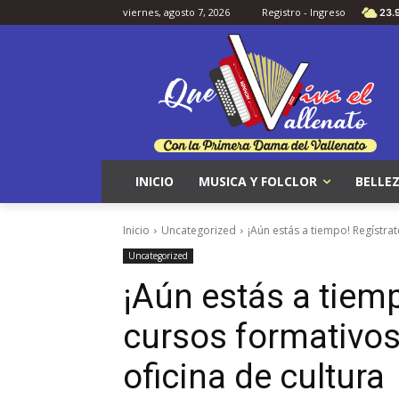
viernes, agosto 7, 2026
Registro - Ingreso
23.
INICIO
MUSICA Y FOLCLOR
BELLEZ
Inicio
Uncategorized
¡Aún estás a tiempo! Regístrat
Uncategorized
¡Aún estás a tiemp
cursos formativos
oficina de cultura