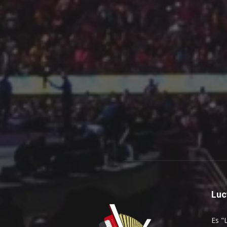
Luc
Es "