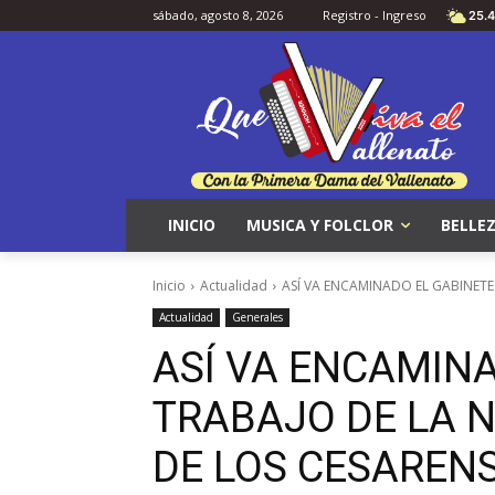
sábado, agosto 8, 2026
Registro - Ingreso
25.4
INICIO
MUSICA Y FOLCLOR
BELLEZ
Inicio
Actualidad
ASÍ VA ENCAMINADO EL GABINETE
Actualidad
Generales
ASÍ VA ENCAMINA
TRABAJO DE LA 
DE LOS CESAREN