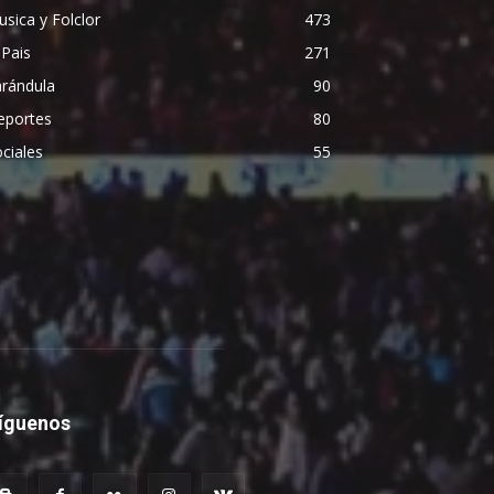
sica y Folclor
473
 Pais
271
arándula
90
eportes
80
ciales
55
íguenos