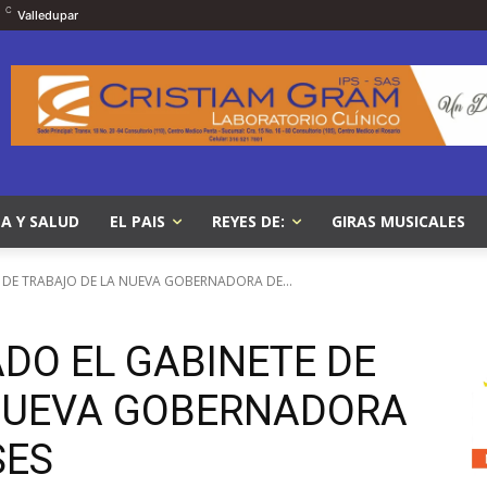
C
Valledupar
A Y SALUD
EL PAIS
REYES DE:
GIRAS MUSICALES
 DE TRABAJO DE LA NUEVA GOBERNADORA DE...
DO EL GABINETE DE
NUEVA GOBERNADORA
SES