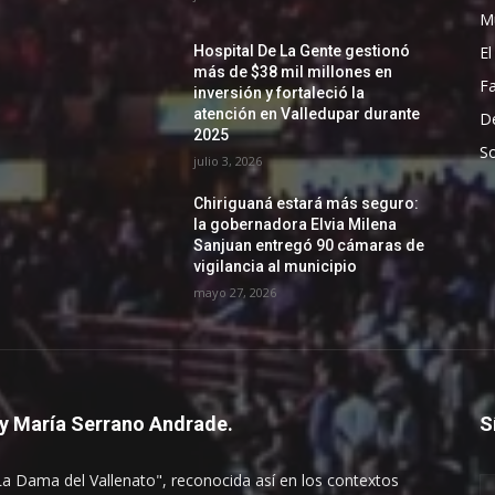
Mu
El
Hospital De La Gente gestionó
más de $38 mil millones en
F
inversión y fortaleció la
atención en Valledupar durante
D
2025
So
julio 3, 2026
Chiriguaná estará más seguro:
la gobernadora Elvia Milena
Sanjuan entregó 90 cámaras de
vigilancia al municipio
mayo 27, 2026
y María Serrano Andrade.
S
La Dama del Vallenato", reconocida así en los contextos