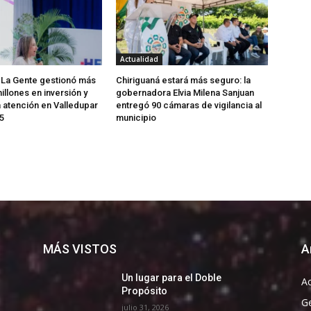
Actualidad
 La Gente gestionó más
Chiriguaná estará más seguro: la
illones en inversión y
gobernadora Elvia Milena Sanjuan
a atención en Valledupar
entregó 90 cámaras de vigilancia al
5
municipio
MÁS VISTOS
A
Un lugar para el Doble
Ac
Propósito
G
julio 31, 2026