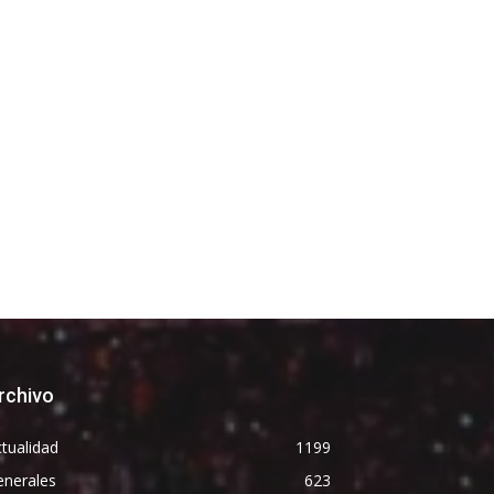
rchivo
tualidad
1199
enerales
623