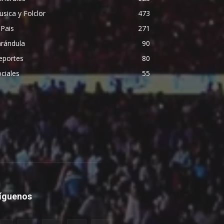
sica y Folclor
473
 Pais
271
arándula
90
eportes
80
ciales
55
íguenos