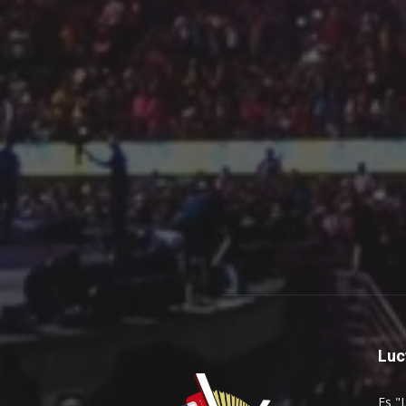
Luc
Es "