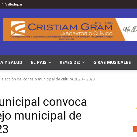
C
7
Valledupar
A Y SALUD
EL PAIS
REYES DE:
GIRAS MUSICALES
 elección del consejo municipal de cultura 2020 – 2023
unicipal convoca
ejo municipal de
23