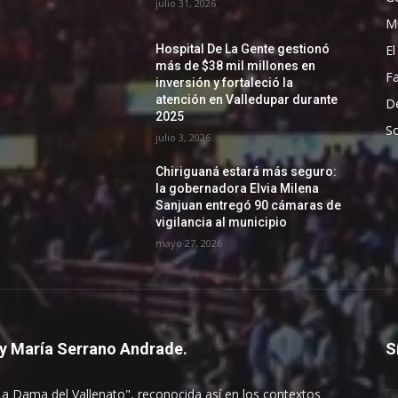
julio 31, 2026
Mu
El
Hospital De La Gente gestionó
más de $38 mil millones en
F
inversión y fortaleció la
atención en Valledupar durante
D
2025
So
julio 3, 2026
Chiriguaná estará más seguro:
la gobernadora Elvia Milena
Sanjuan entregó 90 cámaras de
vigilancia al municipio
mayo 27, 2026
y María Serrano Andrade.
S
La Dama del Vallenato", reconocida así en los contextos