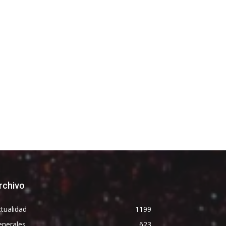
rchivo
tualidad
1199
enerales
623