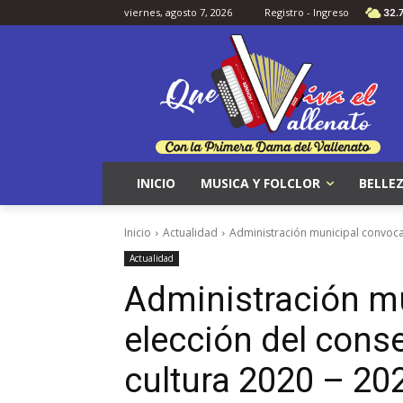
viernes, agosto 7, 2026
Registro - Ingreso
32.
INICIO
MUSICA Y FOLCLOR
BELLEZ
Inicio
Actualidad
Administración municipal convoca
Actualidad
Administración m
elección del cons
cultura 2020 – 20