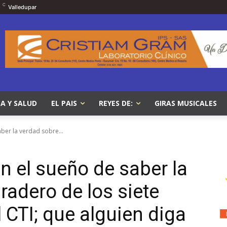
C
Valledupar
A Y SALUD
EL PAIS
REYES DE:
GIRAS MUSICALES
ber la verdad sobre...
n el sueño de saber la
radero de los siete
 CTI; que alguien diga