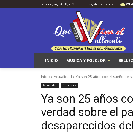
sábado, agosto 8, 2026
Registro - Ingreso
23.4
INICIO
MUSICA Y FOLCLOR
BELLEZ
Inicio
Actualidad
Ya son 25 años con el sueño de sa
Actualidad
Generales
Ya son 25 años co
verdad sobre el pa
desaparecidos del