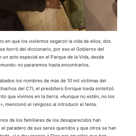
 en que los violentos segaron la vida de ellos; dos
se borró del diccionario, por eso el Gobierno del
un acto especial en el Parque de la Vida, desde
 mundo: no pararemos hasta encontrarlos.
abados los nombres de más de 10 mil víctimas del
chachos del CTI, el presbítero Enrique Iceda sintetizó
to que vivimos en la tierra. «Aunque no estén, no los
», mencionó el religioso al introducir el tema.
unos de los familiares de los desaparecidos han
r el paradero de sus seres queridos y que otros se han
todo. «Le doy gracias a Dios por aquellos que han