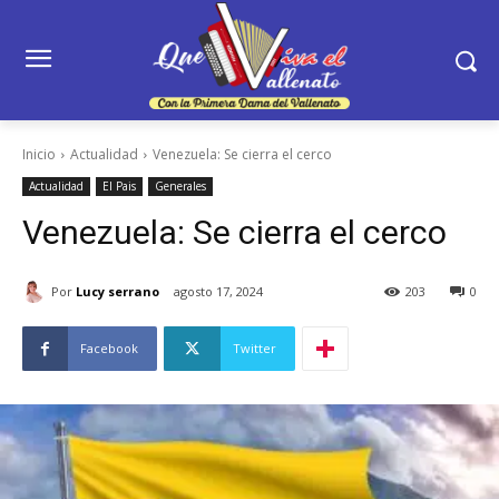
Inicio
Actualidad
Venezuela: Se cierra el cerco
Actualidad
El Pais
Generales
Venezuela: Se cierra el cerco
Por
Lucy serrano
agosto 17, 2024
203
0
Facebook
Twitter