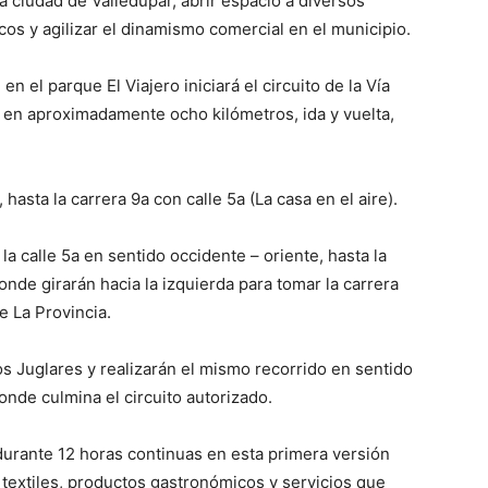
a ciudad de Valledupar, abrir espacio a diversos
cos y agilizar el dinamismo comercial en el municipio.
en el parque El Viajero iniciará el circuito de la Vía
á en aproximadamente ocho kilómetros, ida y vuelta,
 hasta la carrera 9a con calle 5a (La casa en el aire).
la calle 5a en sentido occidente – oriente, hasta la
donde girarán hacia la izquierda para tomar la carrera
e La Provincia.
os Juglares y realizarán el mismo recorrido en sentido
donde culmina el circuito autorizado.
urante 12 horas continuas en esta primera versión
 textiles, productos gastronómicos y servicios que