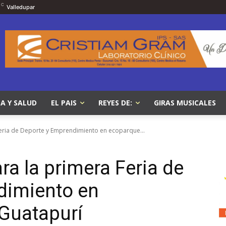
C
Valledupar
A Y SALUD
EL PAIS
REYES DE:
GIRAS MUSICALES
 Feria de Deporte y Emprendimiento en ecoparque...
ara la primera Feria de
dimiento en
 Guatapurí