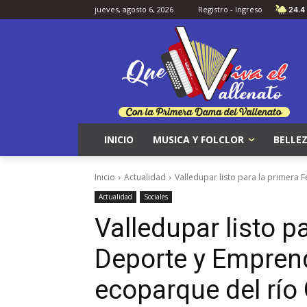
jueves, agosto 6, 2026
Registro - Ingreso
24.4
INICIO
MUSICA Y FOLCLOR
BELLEZ
Inicio
Actualidad
Valledupar listo para la primera
Actualidad
Sociales
Valledupar listo p
Deporte y Empren
ecoparque del río