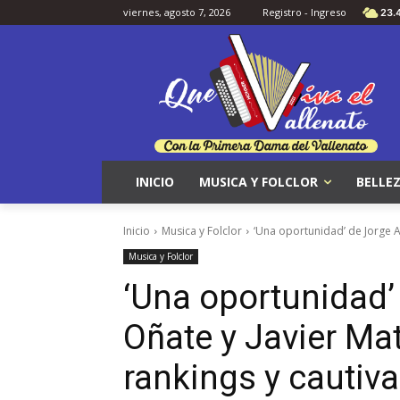
viernes, agosto 7, 2026
Registro - Ingreso
23.
INICIO
MUSICA Y FOLCLOR
BELLEZ
Inicio
Musica y Folclor
‘Una oportunidad’ de Jorge A
Musica y Folclor
‘Una oportunidad’
Oñate y Javier Ma
rankings y cautiv