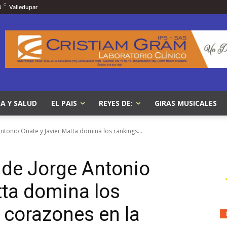
C
4
Valledupar
A Y SALUD
EL PAIS
REYES DE:
GIRAS MUSICALES
ntonio Oñate y Javier Matta domina los rankings...
 de Jorge Antonio
tta domina los
a corazones en la