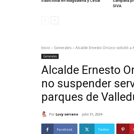
tradicional en Magdalena y Cesar
campaña pr
SIVA