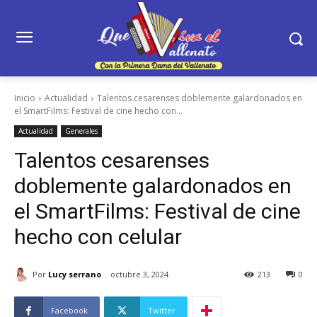
Inicio
Actualidad
Talentos cesarenses doblemente galardonados en
el SmartFilms: Festival de cine hecho con...
Actualidad
Generales
Talentos cesarenses
doblemente galardonados en
el SmartFilms: Festival de cine
hecho con celular
Por
Lucy serrano
octubre 3, 2024
213
0
Facebook
Twitter