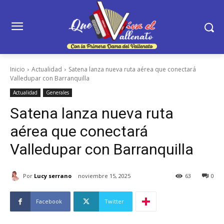
Inicio
Actualidad
Satena lanza nueva ruta aérea que conectará
Valledupar con Barranquilla
Actualidad
Generales
Satena lanza nueva ruta
aérea que conectará
Valledupar con Barranquilla
Por
Lucy serrano
noviembre 15, 2025
63
0
Facebook
Twitter