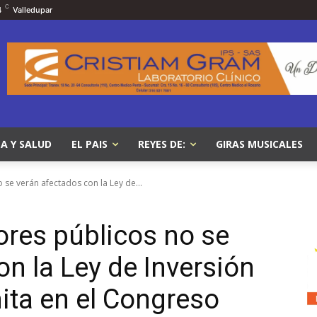
C
4
Valledupar
A Y SALUD
EL PAIS
REYES DE:
GIRAS MUSICALES
 se verán afectados con la Ley de...
ores públicos no se
n la Ley de Inversión
ita en el Congreso