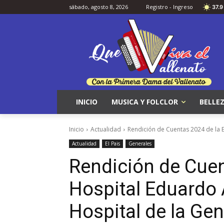
sábado, agosto 8, 2026
Registro - Ingreso
37.9
INICIO
MUSICA Y FOLCLOR
BELLEZ
Inicio
Actualidad
Rendición de Cuentas 2024 de la E
Actualidad
El Pais
Generales
Rendición de Cuen
Hospital Eduardo 
Hospital de la Gen