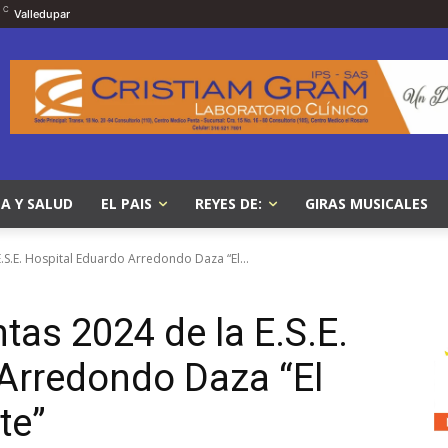
C
Valledupar
A Y SALUD
EL PAIS
REYES DE:
GIRAS MUSICALES
.S.E. Hospital Eduardo Arredondo Daza “El...
tas 2024 de la E.S.E.
Arredondo Daza “El
te”