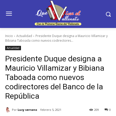
Inicio
Actualidad
Presidente Duque designa a Mauricio Villamizar y
Bibiana Taboada como nuevos codirectores...
Actualidad
Presidente Duque designa a
Mauricio Villamizar y Bibiana
Taboada como nuevos
codirectores del Banco de la
República
Por
Lucy serrano
febrero 5, 2021
209
0