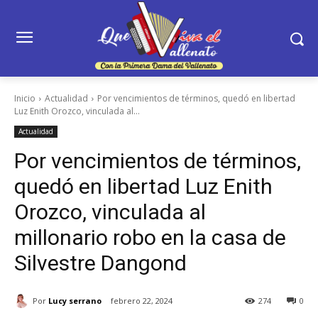
Inicio
Actualidad
Por vencimientos de términos, quedó en libertad
Luz Enith Orozco, vinculada al...
Actualidad
Por vencimientos de términos,
quedó en libertad Luz Enith
Orozco, vinculada al
millonario robo en la casa de
Silvestre Dangond
Por
Lucy serrano
febrero 22, 2024
274
0