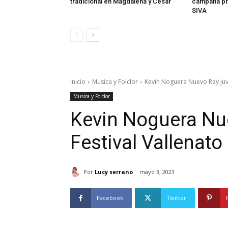
tradicional en Magdalena y Cesar
campaña pr
SIVA