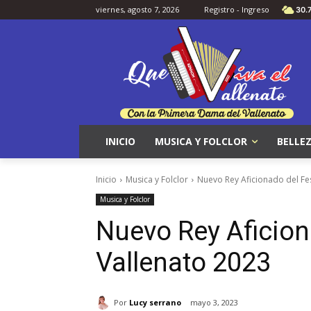
viernes, agosto 7, 2026
Registro - Ingreso
30.
INICIO
MUSICA Y FOLCLOR
BELLEZ
Inicio
Musica y Folclor
Nuevo Rey Aficionado del Fes
Musica y Folclor
Nuevo Rey Aficion
Vallenato 2023
Por
Lucy serrano
mayo 3, 2023