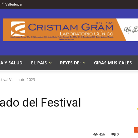
C
7
Valledupar
A Y SALUD
EL PAIS
REYES DE:
GIRAS MUSICALES
tival Vallenato 2023
ado del Festival
456
0