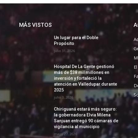
MÁS VISTOS
A
Un lugar para el Doble
Ac
Propósito
G
julio 31, 2026
Mu
El
Hospital De La Gente gestionó
más de $38 mil millones en
F
inversión y fortaleció la
atención en Valledupar durante
D
2025
So
julio 3, 2026
Chiriguaná estará más seguro:
la gobernadora Elvia Milena
Sanjuan entregó 90 cámaras de
vigilancia al municipio
mayo 27, 2026