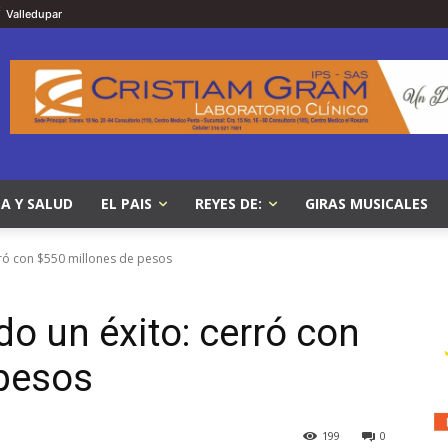
C
Valledupar
A Y SALUD
EL PAIS
REYES DE:
GIRAS MUSICALES
rró con $550 millones de pesos
o un éxito: cerró con
 pesos
199
0