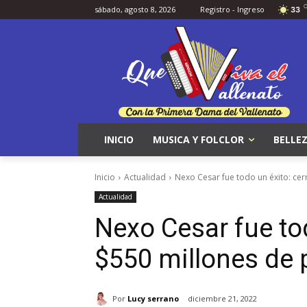
sábado, agosto 8, 2026
Registro - Ingreso
33
INICIO
MUSICA Y FOLCLOR
BELLEZ
Inicio
Actualidad
Nexo Cesar fue todo un éxito: ce
Actualidad
Nexo Cesar fue tod
$550 millones de
Por
Lucy serrano
diciembre 21, 2022