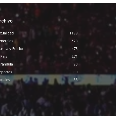
rchivo
tualidad
1199
enerales
623
sica y Folclor
473
 Pais
271
arándula
90
eportes
80
ciales
55