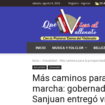
sábado, agosto 8, 2026
Registro - Ingreso
25.4
INICIO
MUSICA Y FOLCLOR
BELLEZ
Inicio
Actualidad
Más caminos para la prosperidad 
Actualidad
Generales
Más caminos para
marcha: gobernado
Sanjuan entregó v