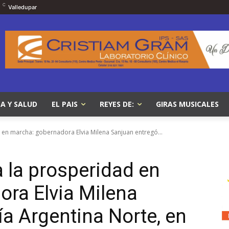
C
Valledupar
A Y SALUD
EL PAIS
REYES DE:
GIRAS MUSICALES
en marcha: gobernadora Elvia Milena Sanjuan entregó...
 la prosperidad en
ra Elvia Milena
ía Argentina Norte, en