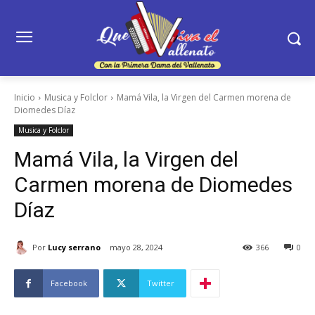
Inicio
Musica y Folclor
Mamá Vila, la Virgen del Carmen morena de
Diomedes Díaz
Musica y Folclor
Mamá Vila, la Virgen del
Carmen morena de Diomedes
Díaz
Por
Lucy serrano
mayo 28, 2024
366
0
Facebook
Twitter