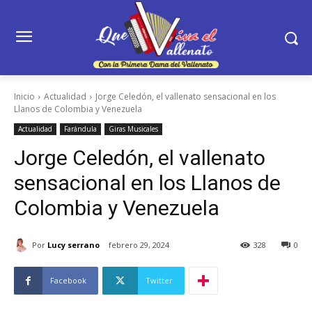
Inicio
Actualidad
Jorge Celedón, el vallenato sensacional en los
Llanos de Colombia y Venezuela
Actualidad
Farándula
Giras Musicales
Jorge Celedón, el vallenato
sensacional en los Llanos de
Colombia y Venezuela
Por
Lucy serrano
febrero 29, 2024
328
0
Facebook
Twitter