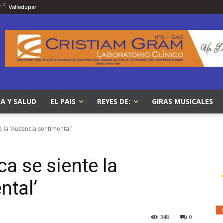
C
7
Valledupar
A Y SALUD
EL PAIS
REYES DE:
GIRAS MUSICALES
 la ‘Ausencia sentimental’
a se siente la
ntal’
348
0