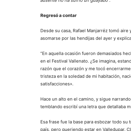
ausente no ha sufrío un guayabo”.
Regresó a contar
Desde su casa, Rafael Manjarréz tomó aire y
asomarse por las hendijas del ayer y expli
“En aquella ocasión fueron demasiados hec
en el Festival Vallenato. ¿Se imagina, esta
razón que el corazón y me tocó encerrarme 
tristeza en la soledad de mi habitación, n
satisfacciones».
Hace un alto en el camino, y sigue narrando
temblando escribí una letra que detallaba mi
Esa frase fue la base para esbozar todo su t
país, pero queriendo estar en Valledupar. C