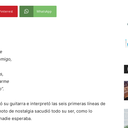
Pinterest
WhatsApp
me
nmigo,
s,
darme
”.
su guitarra e interpretó las seis primeras líneas de
moto de nostalgia sacudió todo su ser, como lo
 nadie esperaba.