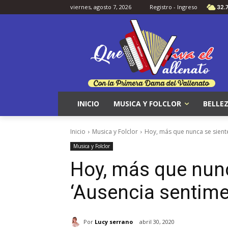
viernes, agosto 7, 2026
Registro - Ingreso
32.
INICIO
MUSICA Y FOLCLOR
BELLEZ
Inicio
Musica y Folclor
Hoy, más que nunca se siente
Musica y Folclor
Hoy, más que nunc
‘Ausencia sentime
Por
Lucy serrano
abril 30, 2020