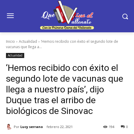
Inicio
Actualidad
‘Hemos recibido con éxito el segundo lote de
vacunas que llega a...
Actualidad
‘Hemos recibido con éxito el
segundo lote de vacunas que
llega a nuestro país’, dijo
Duque tras el arribo de
biológicos de Sinovac
Por
Lucy serrano
febrero 22, 2021
194
0