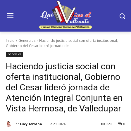
Inicio
Generales
Haciendo justicia social con oferta institucional,
Gobierno del Cesar lideró jornada de...
Generales
Haciendo justicia social con
oferta institucional, Gobierno
del Cesar lideró jornada de
Atención Integral Conjunta en
Vista Hermosa, de Valledupar
Por
Lucy serrano
julio 29, 2024
220
0