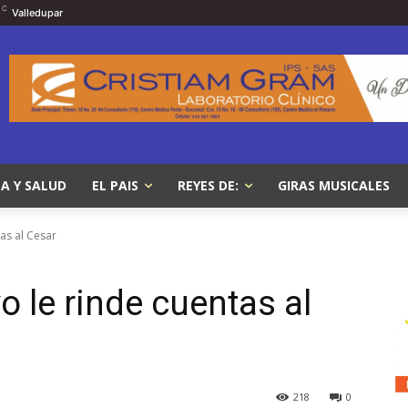
C
Valledupar
A Y SALUD
EL PAIS
REYES DE:
GIRAS MUSICALES
as al Cesar
 le rinde cuentas al
218
0