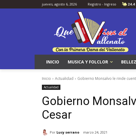
jueves, agosto 6, 2026
Registro - Ingreso
24.4
INICIO
MUSICA Y FOLCLOR
BELLEZ
Inicio
Actualidad
Gobierno Monsalvo le rinde cuent
Actualidad
Gobierno Monsalvo
Cesar
Por
Lucy serrano
marzo 24, 2021